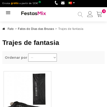
Envios
grátis
a partir de 120€
0
Minha
conta
Fato
>
Fatos do Dias das Bruxas
>
Trajes de fantasia
Trajes de fantasia
Ordenar por