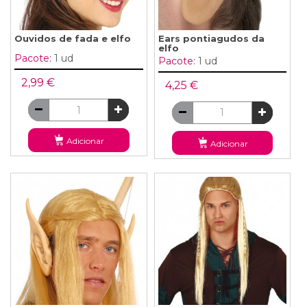
Ouvidos de fada e elfo
Ears pontiagudos da
elfo
Pacote:
1 ud
Pacote:
1 ud
2,99 €
4,25 €
Adicionar
Adicionar