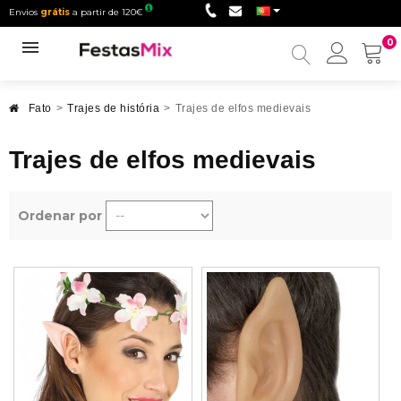
Envios
grátis
a partir de 120€
0
Minha
conta
Fato
>
Trajes de história
>
Trajes de elfos medievais
Trajes de elfos medievais
Ordenar por