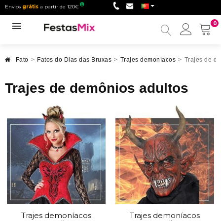
Envios
grátis
a partir de 120€
0
Minha
conta
Fato
>
Fatos do Dias das Bruxas
>
Trajes demoníacos
>
Trajes de d
Trajes de demônios adultos
Trajes demoníacos
Trajes demoníacos