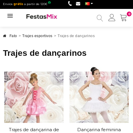
Envios
grátis
a partir de 120€
0
Minha
conta
Fato
>
Trajes esportivos
>
Trajes de dançarinos
Trajes de dançarinos
Trajes de dançarina de
Dançarina feminina