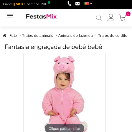
Envios
grátis
a partir de 120€
0
Minha
conta
Fato
>
Trajes de animais
>
Animais de fazenda
>
Trajes de cerdito
>
Fantasia engraçada de bebê bebê
Clique para ampliar