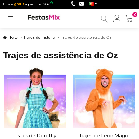
Envios
grátis
a partir de 120€
0
Minha
conta
Fato
>
Trajes de história
>
Trajes de assistência de Oz
Trajes de assistência de Oz
Trajes de Dorothy
Trajes de Leon Mago