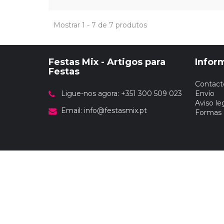
Mostrar 1 - 7 de 7 produtos
Festas Mix - Artigos para
Infor
Festas
Contact
Ligue-nos agora: +351 300 509 023
Envío
Aviso le
Email:
info@festasmix.pt
Formas