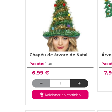
Grinaldas Cas
Ver Mais
Ver Mais
Decoração Aniv
Ver Mais
Ver Mais
Chapéu de árvore de Natal
Árvo
Pacote:
1 ud
Paco
6,99 €
7,
Adicionar ao carrinho