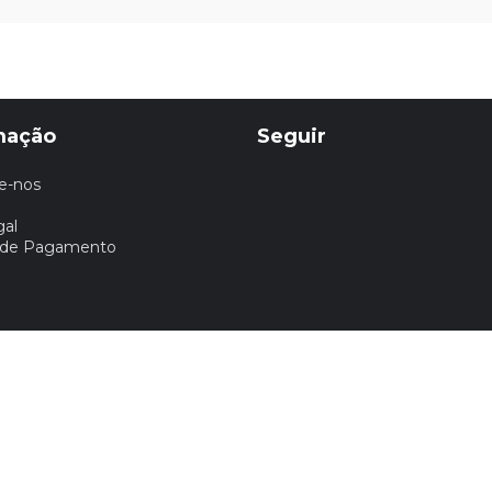
mação
Seguir
e-nos
gal
 de Pagamento