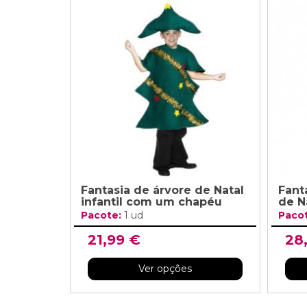
Fantasia de árvore de Natal
Fant
infantil com um chapéu
de N
Pacote:
1 ud
Paco
21,99 €
28
Ver opções