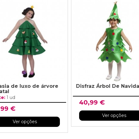
asia de luxo de árvore
Disfraz Árbol De Navid
atal
te:
1 ud
40,99 €
,99 €
Ver opções
Ver opções