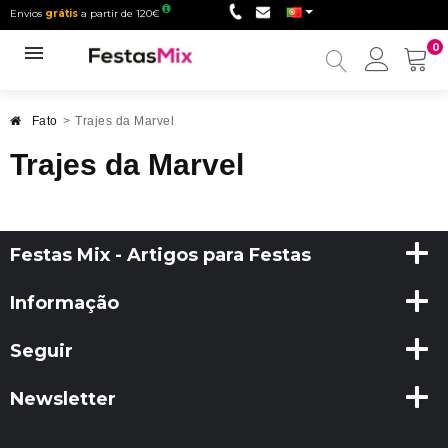
Envios
grátis
a partir de 120€
0
Minha
conta
Fato
>
Trajes da Marvel
Trajes da Marvel
Festas Mix - Artigos para Festas
Informação
Seguir
Newsletter