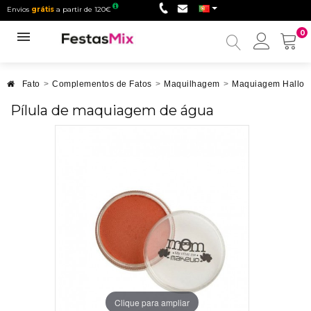
Envios
grátis
a partir de 120€
0
Minha
conta
Fato
>
Complementos de Fatos
>
Maquilhagem
>
Maquiagem Hallo
Pílula de maquiagem de água
Clique para ampliar