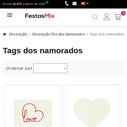
Envios
grátis
a partir de 120€
0
Minha
conta
Decoração
>
Decoração Dia dos Namorados
>
Tags dos namorados
Tags dos namorados
Ordenar por