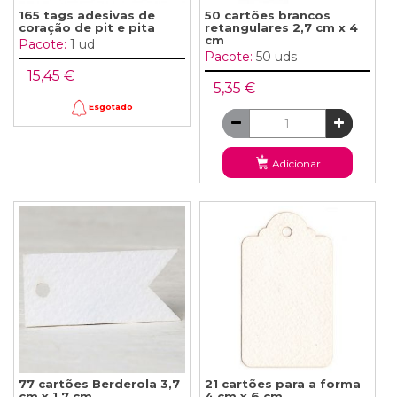
165 tags adesivas de
50 cartões brancos
coração de pit e pita
retangulares 2,7 cm x 4
cm
Pacote:
1 ud
Pacote:
50 uds
15,45 €
5,35 €
Esgotado
Adicionar
77 cartões Berderola 3,7
21 cartões para a forma
cm x 1,7 cm
4 cm x 6 cm