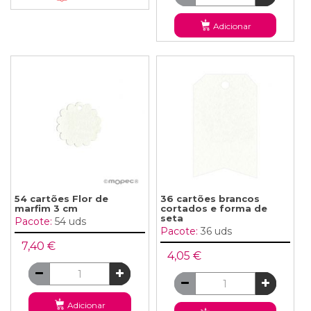
Adicionar
54 cartões Flor de
36 cartões brancos
marfim 3 cm
cortados e forma de
seta
Pacote:
54 uds
Pacote:
36 uds
7,40 €
4,05 €
Adicionar