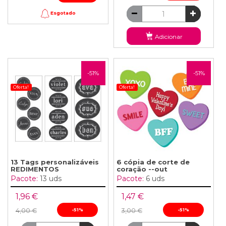
Esgotado
Adicionar
-51%
-51%
Oferta!
Oferta!
13 Tags personalizáveis ​​
6 cópia de corte de
REDIMENTOS
coração --out
Pacote:
13 uds
Pacote:
6 uds
1,96 €
1,47 €
4,00 €
-51%
3,00 €
-51%