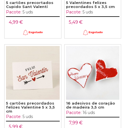
5 cartões precortados
5 Valentines felizes
Cupido Sant Valentí
precordados 5 x 3,5 cm
Pacote:
5 uds
Pacote:
5 uds
4,99 €
5,49 €
Esgotado
Esgotado
5 cartões precordados
16 adesivos de coração
felizes Valentine 5 x 3,5
de madeira 3,5 cm
cm
Pacote:
16 uds
Pacote:
5 uds
7,99 €
5,99 €