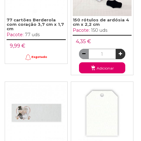
77 cartões Berderola
150 rótulos de ardósia 4
com coração 3,7 cm x 1,7
cm x 2,2 cm
cm
Pacote:
150 uds
Pacote:
77 uds
4,35 €
9,99 €
Esgotado
Adicionar