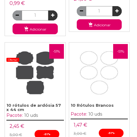
0,99 €
Adicionar
Adicionar
-51%
-51%
Oferta!
10 rótulos de ardósia 57
10 Rótulos Brancos
x 44 cm
Pacote:
10 uds
Pacote:
10 uds
1,47 €
2,45 €
3,00 €
-51%
5,00 €
-51%