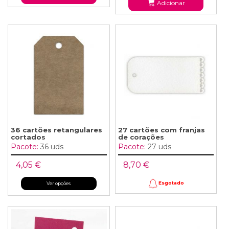
Adicionar
36 cartões retangulares
27 cartões com franjas
cortados
de corações
Pacote:
36 uds
Pacote:
27 uds
4,05 €
8,70 €
Esgotado
Ver opções