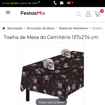
Envios
grátis
a partir de 120€
0
Minha
conta
Decoração
>
Decoração de Mesa
>
Tabela de Halloween
>
Toalha d
Toalha de Mesa do Cemitério 137x274 cm
Clique para ampliar