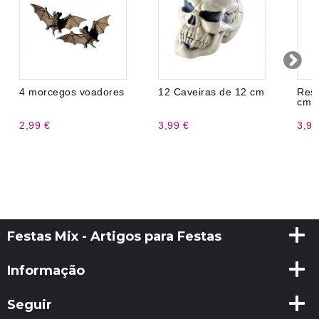
4 morcegos voadores
12 Caveiras de 12 cm
Res
cm
2,99 €
3,99 €
3,99
Festas Mix - Artigos para Festas
Informação
Seguir