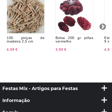
100 pinças de
Bolsa 200 gr piñas
Est
madeira 2,5 cm
vermelho
9 x 
6,99 €
3,99 €
4,99
Festas Mix - Artigos para Festas
Informação