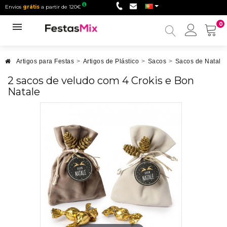
Envios
grátis
a partir de 120€
0
Minha
conta
Artigos para Festas
>
Artigos de Plástico
>
Sacos
>
Sacos de Natal
>
2 sacos de veludo com 4 Crokis e Bon
Natale