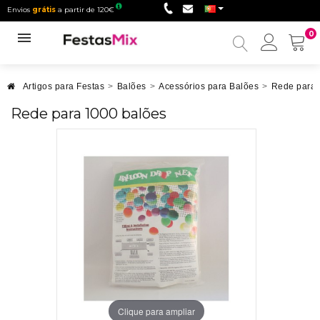
Envios
grátis
a partir de 120€
0
Minha
conta
Artigos para Festas
>
Balões
>
Acessórios para Balões
>
Rede para 
Rede para 1000 balões
Clique para ampliar