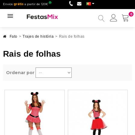
Envios
grátis
a partir de 120€
0
Minha
conta
Fato
>
Trajes de história
>
Rais de folhas
Rais de folhas
Ordenar por