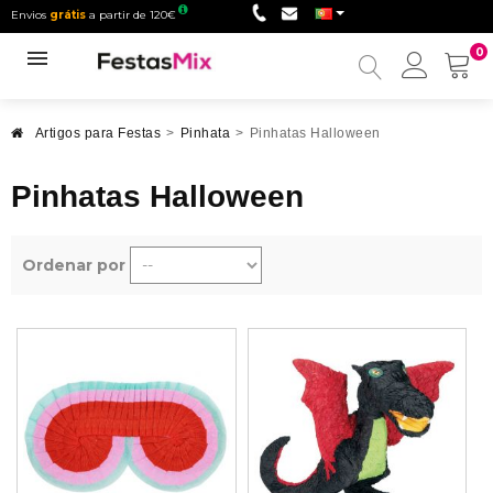
Envios
grátis
a partir de 120€
0
Minha
conta
Artigos para Festas
>
Pinhata
>
Pinhatas Halloween
Pinhatas Halloween
Ordenar por