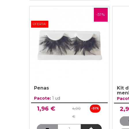
-51%
OFERTA!
Penas
Kit d
meni
Pacote:
1 ud
Paco
1,96 €
2,
4,00
-51%
€