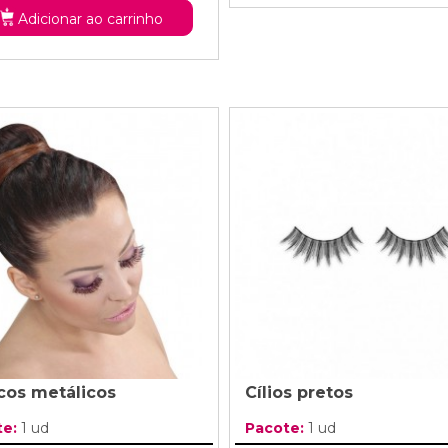
Adicionar ao carrinho
cos metálicos
Cílios pretos
te:
1 ud
Pacote:
1 ud