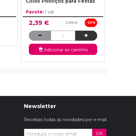
Cílios Postiços para Festas
Pacote:
1 ud
2,39 €
2,99 €
-20%
Adicionar ao carrinho
Newsletter
Recebas todas as novidades por e-mail
OK