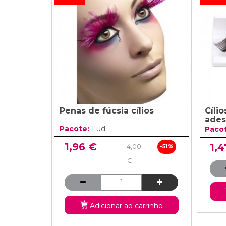
Grinaldas Cas
Ver Mais
Ver Mais
Decoração Aniv
Ver Mais
Ver Mais
Penas de fúcsia cílios
Cíli
ades
Pacote:
1 ud
Paco
1,96 €
1,4
4,00
-51%
€
Adicionar ao carrinho