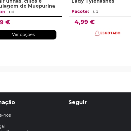
ir unhas, cílios e
Lady Tylehashes
iagem de Muepurina
Pacote:
1 ud
te:
1 ud
4,99 €
99 €
ESGOTADO
Ver opções
mação
Seguir
e-nos
gal