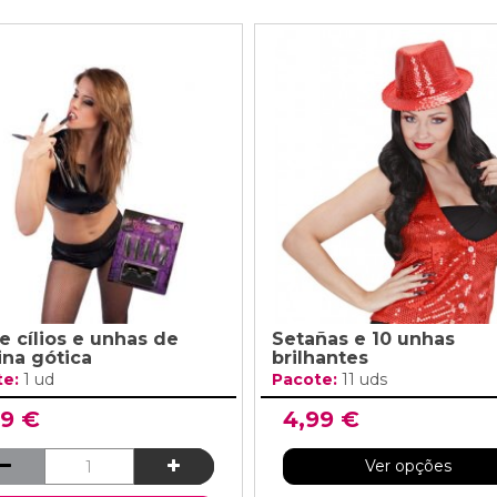
e cílios e unhas de
Setañas e 10 unhas
na gótica
brilhantes
te:
1 ud
Pacote:
11 uds
99 €
4,99 €
Ver opções