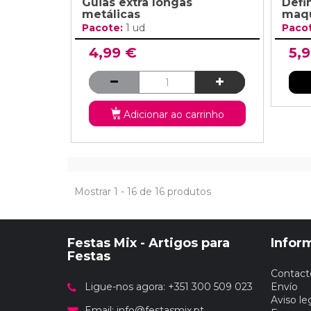
Guias extra longas
Defin
metálicas
maqu
Pacote:
1 ud
Paco
4,99 €
5,
Adicionar ao carrinho
Mostrar 1 - 16 de 16 produtos
Festas Mix - Artigos para
Infor
Festas
Contact
Ligue-nos agora: +351 300 509 023
Envío
Aviso le
Email:
info@festasmix.pt