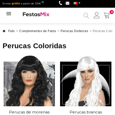
Envios
grátis
a partir de 120€
0
Minha
conta
Fato
>
Complementos de Fatos
>
Perucas Disfarces
>
Perucas Color
Perucas Coloridas
Perucas de morenas
Perucas brancas