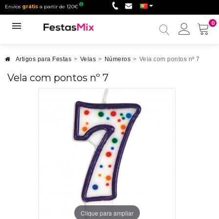
Envios
grátis
a partir de 120€
0
Minha
conta
Artigos para Festas
>
Velas
>
Números
>
Vela com pontos nº 7
Vela com pontos nº 7
Clique para ampliar