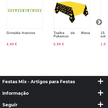
Grinalda Insectos
Toalha de Mesa
15
Pokemon
sobr
4,99 €
5,99 €
1,99
Festas Mix - Artigos para Festas
Informação
Seguir