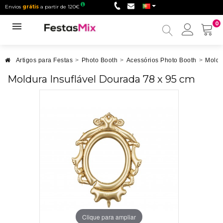
Envios
grátis
a partir de 120€
0
Minha
conta
Artigos para Festas
>
Photo Booth
>
Acessórios Photo Booth
>
Moldu
Moldura Insuflável Dourada 78 x 95 cm
Clique para ampliar