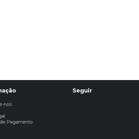
mação
Seguir
e-nos
gal
 de Pagamento