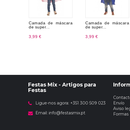
Camada de máscara
Camada de máscara
de super...
de super...
3,99 €
3,99 €
Festas Mix - Artigos para
Infor
Festas
Contact
Ligue-nos agora: +351 300 509 023
Envío
Aviso le
Email:
info@festasmix.pt
Formas