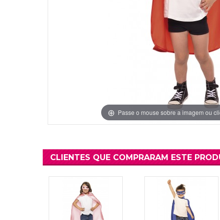
Grinaldas Cas
Ver Mais
Ver Mais
Decoração Aniv
Ver Mais
Ver Mais
Passe o mouse sobre a imagem ou cli
CLIENTES QUE COMPRARAM ESTE PRO