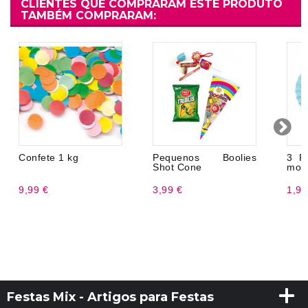
CLIENTES QUE COMPRARAM ESTE PRODUTO
TAMBÉM COMPRARAM:
Confete 1 kg
Pequenos Boolies
3 R
Shot Cone
mod
9,99 €
3,99 €
1,96
Festas Mix - Artigos para Festas