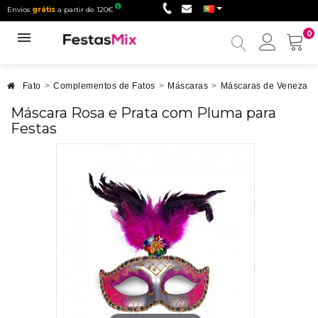
Envios
grátis
a partir de 120€
0
Minha
conta
Fato
>
Complementos de Fatos
>
Máscaras
>
Máscaras de Veneza
>
Máscara Rosa e Prata com Pluma para
Festas