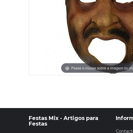
Grinaldas Cas
Ver Mais
Ver Mais
Decoração Aniv
Ver Mais
Ver Mais
Passe o mouse sobre a imagem ou cli
Festas Mix - Artigos para
Infor
Festas
Contact