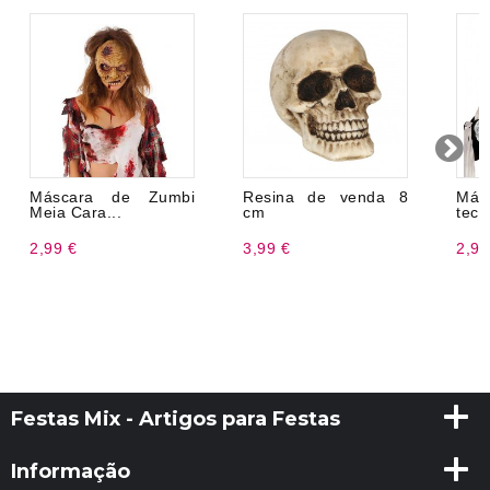
Máscara de Zumbi
Resina de venda 8
Más
Meia Cara...
cm
teci
2,99 €
3,99 €
2,99
Festas Mix - Artigos para Festas
Informação