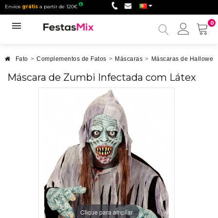
Envios
grátis
a partir de 120€
0
Minha
conta
Fato
>
Complementos de Fatos
>
Máscaras
>
Máscaras de Hallowee
Máscara de Zumbi Infectada com Látex
Clique para ampliar