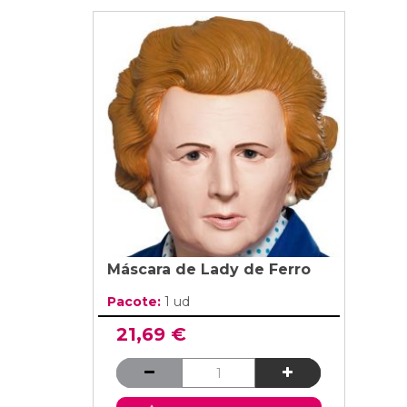
Máscara de Lady de Ferro
Pacote:
1 ud
21,69 €