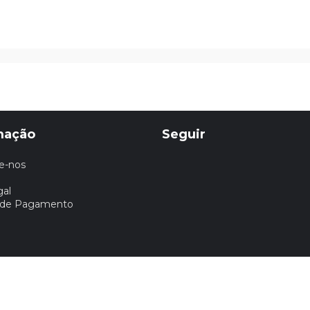
mação
Seguir
e-nos
gal
 de Pagamento