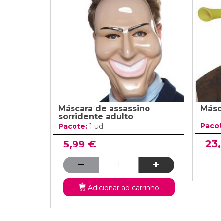
Grinaldas Cas
Ver Mais
Ver Mais
Decoração Aniv
Ver Mais
Ver Mais
Máscara de assassino
Másc
sorridente adulto
Paco
Pacote:
1 ud
23
5,99 €
Adicionar ao carrinho