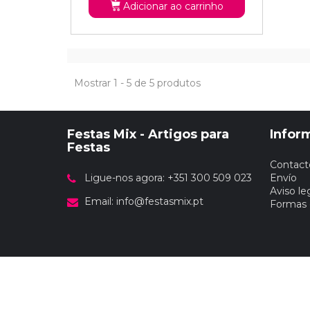
Adicionar ao carrinho
Mostrar 1 - 5 de 5 produtos
Festas Mix - Artigos para
Infor
Festas
Contact
Ligue-nos agora: +351 300 509 023
Envío
Aviso le
Email:
info@festasmix.pt
Formas