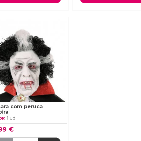
ara com peruca
ira
te:
1 ud
,99 €