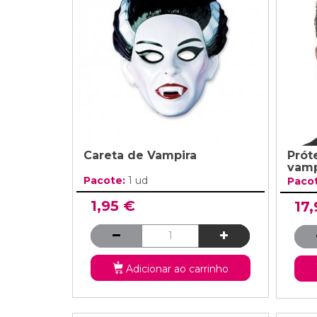
Grinaldas Cas
Ver Mais
Ver Mais
Decoração Aniv
Ver Mais
Ver Mais
Careta de Vampira
Prót
vamp
Pacote:
1 ud
Paco
1,95 €
17
Adicionar ao carrinho