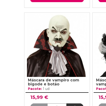
Máscara de vampiro com
Másc
bigode e botão
vamp
Pacote:
1 ud
Paco
15,99 €
15