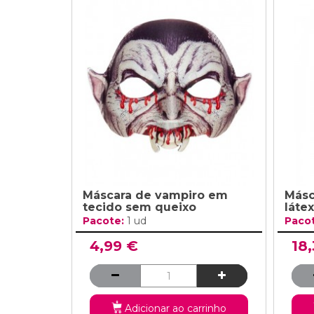
Máscara de vampiro em
Másc
tecido sem queixo
látex
Pacote:
1 ud
Paco
4,99 €
18
Adicionar ao carrinho