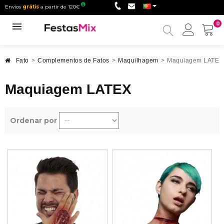
Envios
grátis
a partir de 120€
0
Minha
conta
Fato
>
Complementos de Fatos
>
Maquilhagem
>
Maquiagem LATEX
Maquiagem LATEX
Ordenar por