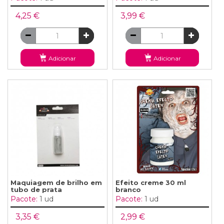
4,25 €
3,99 €
Adicionar
Adicionar
Maquiagem de brilho em
Efeito creme 30 ml
tubo de prata
branco
Pacote:
1 ud
Pacote:
1 ud
3,35 €
2,99 €