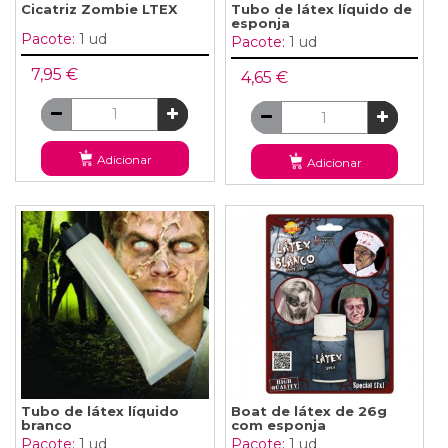
Cicatriz Zombie LTEX
Tubo de látex líquido de
esponja
Pacote:
1 ud
Pacote:
1 ud
7,95 €
4,65 €
Adicionar
Adicionar
Tubo de látex líquido
Boat de látex de 26g
branco
com esponja
Pacote:
1 ud
Pacote:
1 ud