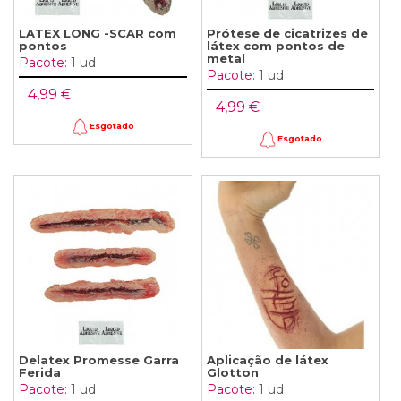
LATEX LONG -SCAR com
Prótese de cicatrizes de
pontos
látex com pontos de
metal
Pacote:
1 ud
Pacote:
1 ud
4,99 €
4,99 €
Esgotado
Esgotado
Delatex Promesse Garra
Aplicação de látex
Ferida
Glotton
Pacote:
1 ud
Pacote:
1 ud