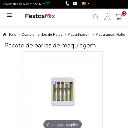
Envios
grátis
a partir de 120€
0
Minha
conta
Fato
>
Complementos de Fatos
>
Maquilhagem
>
Maquiagem Hallo
Pacote de barras de maquiagem
Clique para ampliar