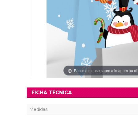
Grinaldas Cas
Ver Mais
Ver Mais
Decoração Aniv
Ver Mais
Ver Mais
Passe o mouse sobre a imagem ou cli
FICHA TÉCNICA
Medidas: