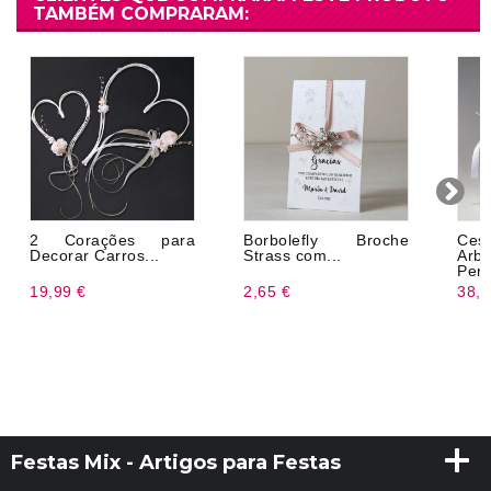
TAMBÉM COMPRARAM:
2 Corações para
Borbolefly Broche
Ce
Decorar Carros...
Strass com...
Arbo
Pero
19,99 €
2,65 €
38,2
Festas Mix - Artigos para Festas