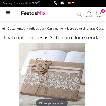
Envios
grátis
a partir de 120€
0
Minha
conta
Casamentos
>
Artigos para Casamento
>
Livro de Assinaturas Casa
Livro das empresas Yute com flor e renda
Clique para ampliar