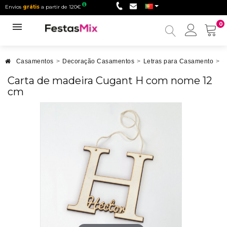
Envios
grátis
a partir de 120€
0
Minha
conta
Casamentos
>
Decoração Casamentos
>
Letras para Casamento
>
C
Carta de madeira Cugant H com nome 12
cm