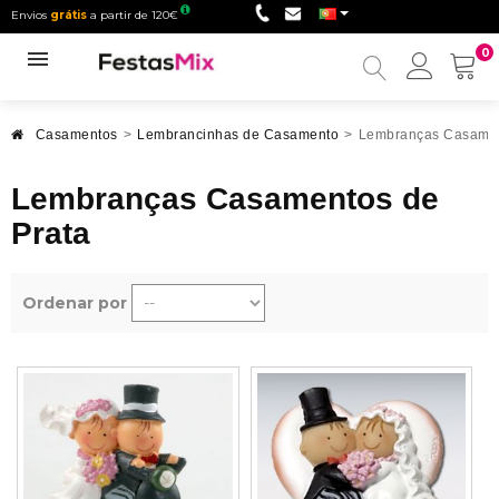
Envios
grátis
a partir de 120€
0
Minha
conta
Casamentos
>
Lembrancinhas de Casamento
>
Lembranças Casamen
Lembranças Casamentos de
Prata
Ordenar por