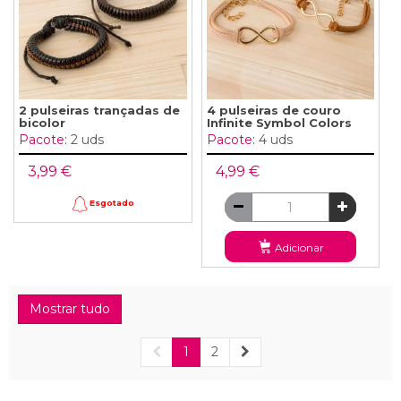
2 pulseiras trançadas de
4 pulseiras de couro
bicolor
Infinite Symbol Colors
Pacote:
2 uds
Pacote:
4 uds
3,99 €
4,99 €
Esgotado
Adicionar
Mostrar tudo
1
2