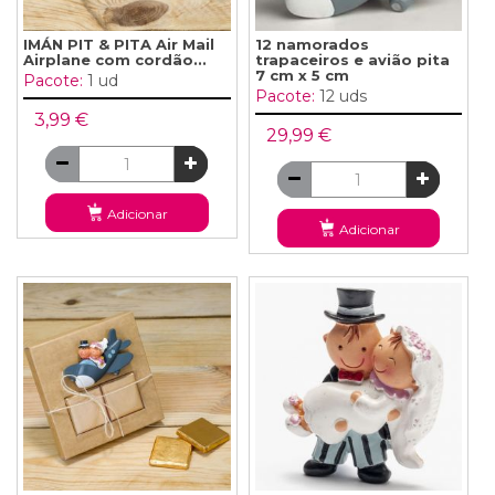
IMÁN PIT & PITA Air Mail
12 namorados
Airplane com cordão...
trapaceiros e avião pita
7 cm x 5 cm
Pacote:
1 ud
Pacote:
12 uds
3,99 €
29,99 €
Adicionar
Adicionar