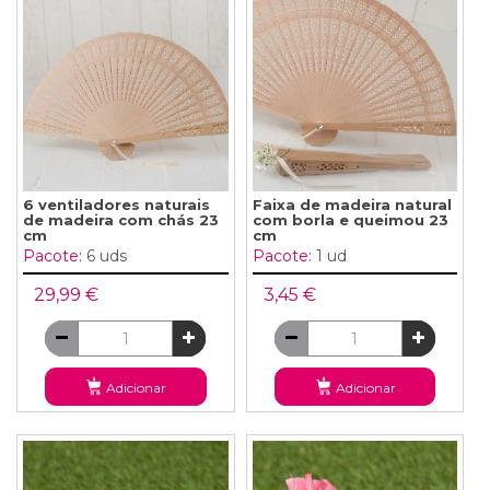
6 ventiladores naturais
Faixa de madeira natural
de madeira com chás 23
com borla e queimou 23
cm
cm
Pacote:
6 uds
Pacote:
1 ud
29,99 €
3,45 €
Adicionar
Adicionar