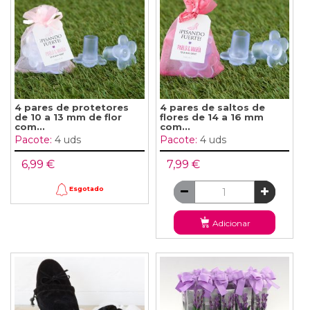
4 pares de protetores
4 pares de saltos de
de 10 a 13 mm de flor
flores de 14 a 16 mm
com...
com...
Pacote:
4 uds
Pacote:
4 uds
6,99 €
7,99 €
Esgotado
Adicionar