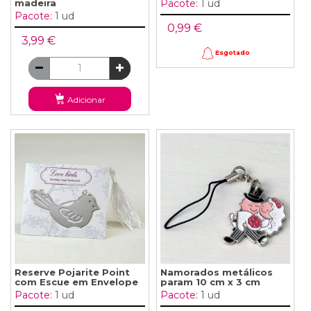
madeira
Pacote:
1 ud
Pacote:
1 ud
0,99 €
3,99 €
Esgotado
Adicionar
Reserve Pojarite Point
Namorados metálicos
com Escue em Envelope
param 10 cm x 3 cm
Pacote:
1 ud
Pacote:
1 ud