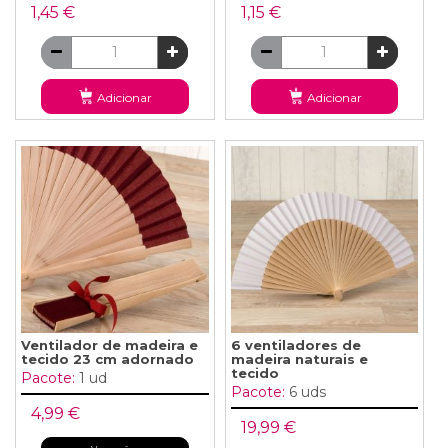
1,45 €
1,15 €
Adicionar
Adicionar
Ventilador de madeira e
6 ventiladores de
tecido 23 cm adornado
madeira naturais e
tecido
Pacote:
1 ud
Pacote:
6 uds
4,99 €
19,99 €