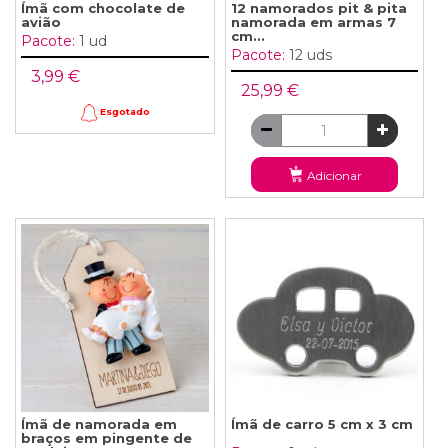
Ímã com chocolate de
12 namorados pit & pita
avião
namorada em armas 7
cm...
Pacote:
1 ud
Pacote:
12 uds
3,99 €
25,99 €
Esgotado
Adicionar
Ímã de namorada em
Ímã de carro 5 cm x 3 cm
braços em pingente de