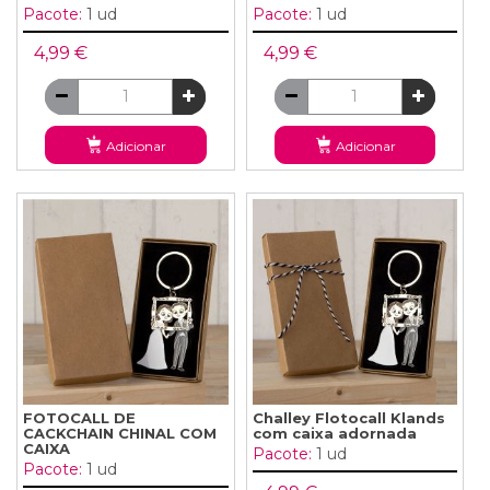
Pacote:
1 ud
Pacote:
1 ud
4,99 €
4,99 €
Adicionar
Adicionar
FOTOCALL DE
Challey Flotocall Klands
CACKCHAIN ​​CHINAL COM
com caixa adornada
CAIXA
Pacote:
1 ud
Pacote:
1 ud