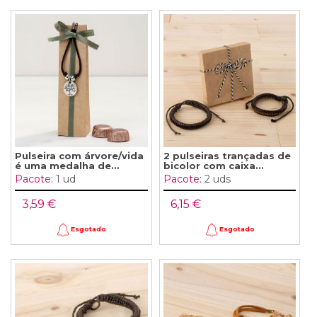
Pulseira com árvore/vida
2 pulseiras trançadas de
é uma medalha de...
bicolor com caixa...
Pacote:
1 ud
Pacote:
2 uds
3,59 €
6,15 €
Esgotado
Esgotado