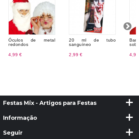
Óculos de metal
20 ml de tubo
Bar
redondos
sanguíneo
sobr
4,99 €
2,99 €
4,99
Festas Mix - Artigos para Festas
Informação
Seguir