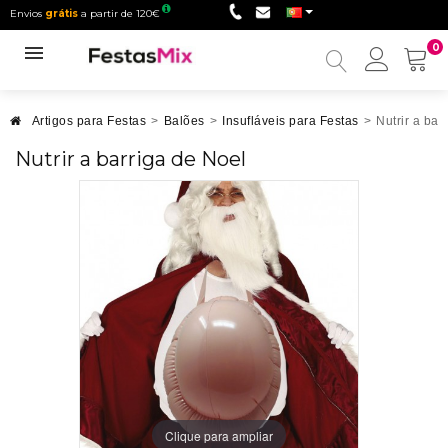
Envios
grátis
a partir de 120€
0
Minha
conta
Artigos para Festas
>
Balões
>
Insufláveis para Festas
>
Nutrir a bar
Nutrir a barriga de Noel
Clique para ampliar