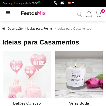
Envios
grátis
a partir de 120€
0
Minha
conta
Decoração
>
Ideias para Festas
>
Ideias para Casamentos
Ideias para Casamentos
Balões Coração
Velas Boda