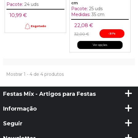
cm
Pacote:
24 uds
Pacote:
25 uds
Medidas:
35 cm
10,99 €
22,08 €
Esgotado
32,00 €
-31%
Ver opções
Mostrar 1 - 4 de 4 produtos
Festas Mix - Artigos para Festas
Informação
Seguir