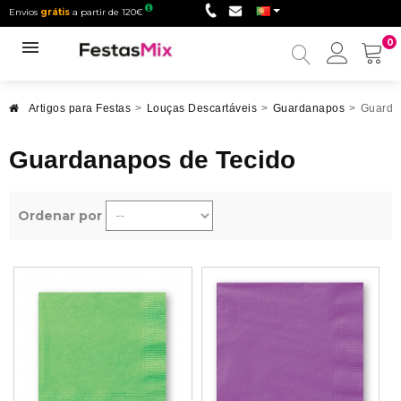
Envios
grátis
a partir de 120€
0
Minha
conta
Artigos para Festas
>
Louças Descartáveis
>
Guardanapos
>
Guarda
Guardanapos de Tecido
Ordenar por