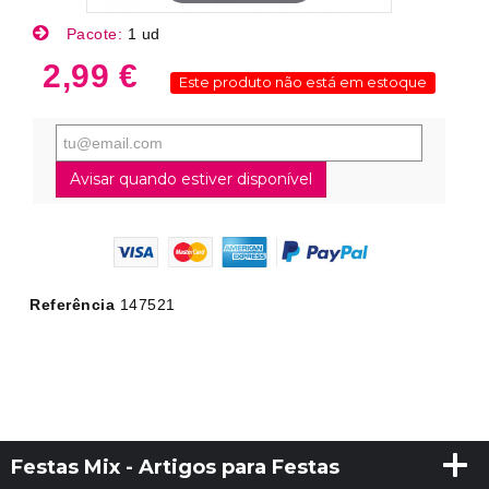
Pacote:
1 ud
2,99 €
Este produto não está em estoque
Avisar quando estiver disponível
Referência
147521
Festas Mix - Artigos para Festas