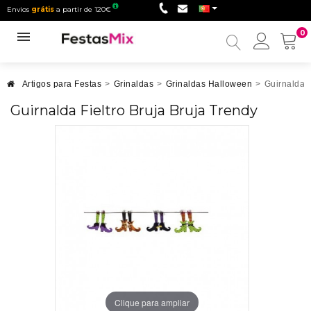
Envios
grátis
a partir de 120€
0
Minha
conta
Artigos para Festas
>
Grinaldas
>
Grinaldas Halloween
>
Guirnalda F
Guirnalda Fieltro Bruja Bruja Trendy
Clique para ampliar