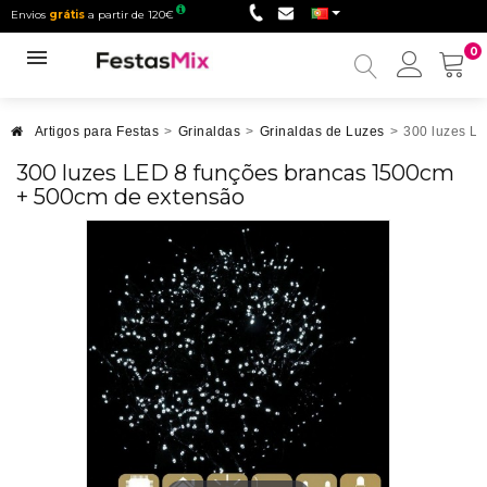
Envios
grátis
a partir de 120€
0
Minha
conta
Artigos para Festas
>
Grinaldas
>
Grinaldas de Luzes
>
300 luzes L
300 luzes LED 8 funções brancas 1500cm
+ 500cm de extensão