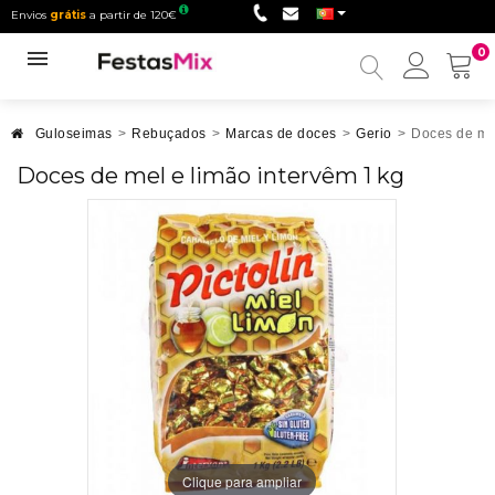
Envios
grátis
a partir de 120€
0
Minha
conta
Guloseimas
>
Rebuçados
>
Marcas de doces
>
Gerio
>
Doces de mel
Doces de mel e limão intervêm 1 kg
Clique para ampliar