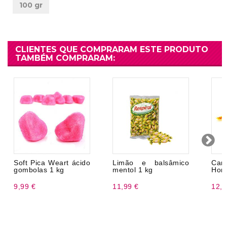
100 gr
CLIENTES QUE COMPRARAM ESTE PRODUTO
TAMBÉM COMPRARAM:
Soft Pica Weart ácido
Limão e balsâmico
Car
gombolas 1 kg
mentol 1 kg
Hone
9,99 €
11,99 €
12,9