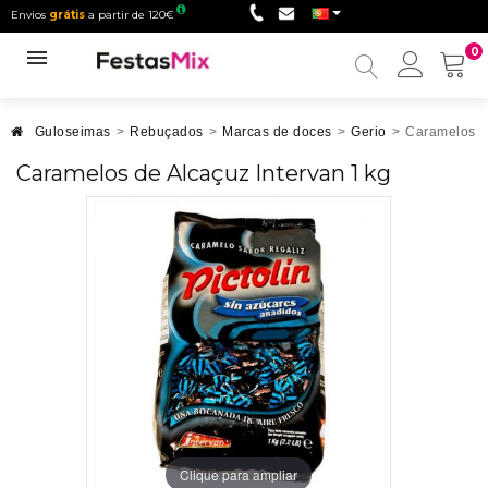
Envios
grátis
a partir de 120€
0
Minha
conta
Guloseimas
>
Rebuçados
>
Marcas de doces
>
Gerio
>
Caramelos de
Caramelos de Alcaçuz Intervan 1 kg
Clique para ampliar