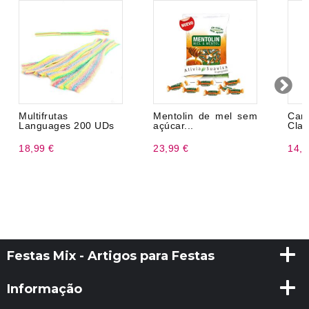
Multifrutas
Mentolin de mel sem
Car
Languages ​​200 UDs
açúcar...
Clas
18,99 €
23,99 €
14,9
Festas Mix - Artigos para Festas
Informação