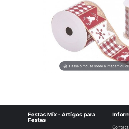
Grinaldas Cas
Ver Mais
Ver Mais
Decoração Aniv
Ver Mais
Ver Mais
Passe o mouse sobre a imagem ou cli
Festas Mix - Artigos para
Infor
Festas
Contact