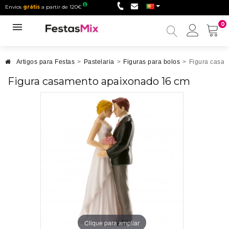
Envios
grátis
a partir de 120€
0
Minha
conta
Artigos para Festas
>
Pastelaria
>
Figuras para bolos
>
Figura casa
Figura casamento apaixonado 16 cm
Clique para ampliar