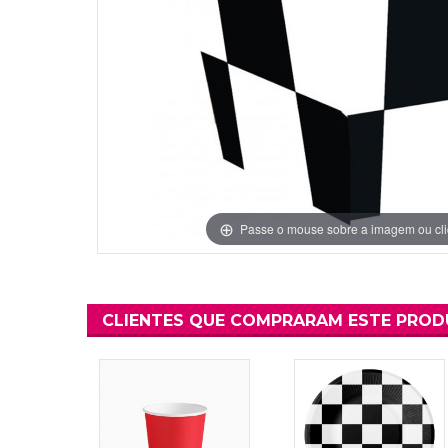
Grinaldas Cas
Ver Mais
Ver Mais
Decoração Aniv
Ver Mais
Ver Mais
Passe o mouse sobre a imagem ou cli
CLIENTES QUE COMPRARAM ESTE PRO