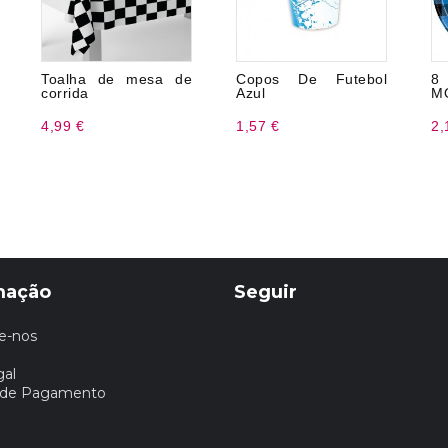
Toalha de mesa de
Copos De Futebol
8
corrida
Azul
MO
4,99 €
1,57 €
2,
mação
Seguir
e-nos
gal
 de Pagamento