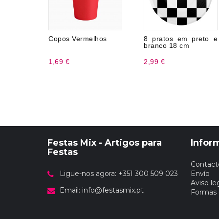
Copos Vermelhos
8 pratos em preto e
branco 18 cm
1,69 €
2,99 €
Festas Mix - Artigos para
Infor
Festas
Contact
Ligue-nos agora: +351 300 509 023
Envío
Aviso le
Email:
info@festasmix.pt
Formas