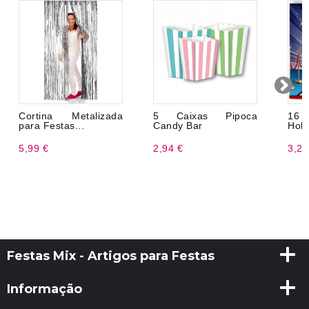
Cortina Metalizada
5 Caixas Pipoca
16
para Festas...
Candy Bar
Holl
5,99 €
2,94 €
3,20
Festas Mix - Artigos para Festas
Informação