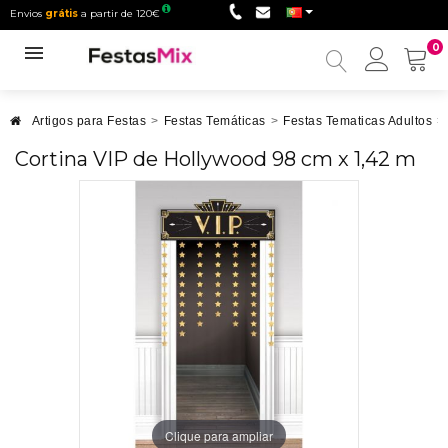
Envios
grátis
a partir de 120€
0
Minha
conta
Artigos para Festas
>
Festas Temáticas
>
Festas Tematicas Adultos
>
Cortina VIP de Hollywood 98 cm x 1,42 m
Clique para ampliar