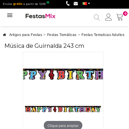
Envios
grátis
a partir de 120€
0
Minha
conta
Artigos para Festas
>
Festas Temáticas
>
Festas Tematicas Adultos
>
Música de Guirnalda 243 cm
Clique para ampliar