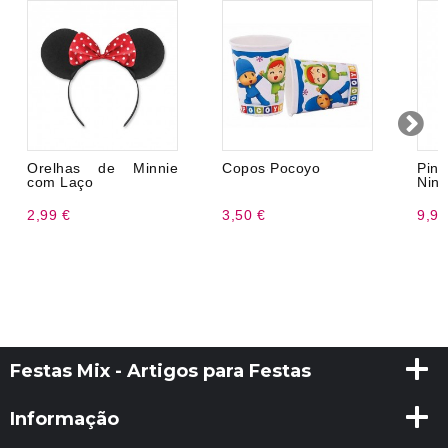
Orelhas de Minnie
Copos Pocoyo
Pin
com Laço
Nina
2,99 €
3,50 €
9,99
Festas Mix - Artigos para Festas
Informação