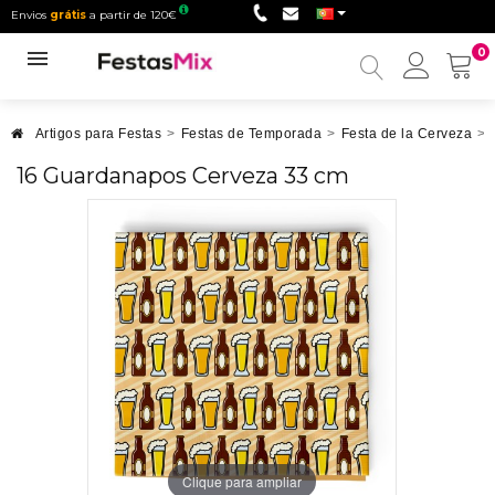
Envios
grátis
a partir de 120€
0
Minha
conta
Artigos para Festas
>
Festas de Temporada
>
Festa de la Cerveza
>
16 Guardanapos Cerveza 33 cm
Clique para ampliar