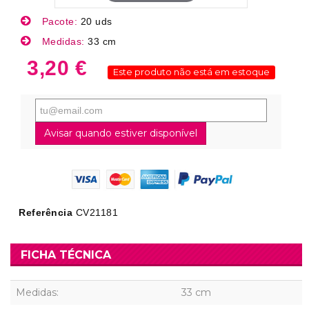
Pacote:
20 uds
Medidas:
33 cm
3,20 €
Este produto não está em estoque
Avisar quando estiver disponível
Referência
CV21181
FICHA TÉCNICA
Medidas:
33 cm