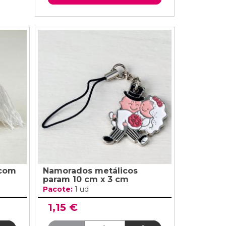
 com
Namorados metálicos
param 10 cm x 3 cm
Pacote:
1 ud
1,15 €