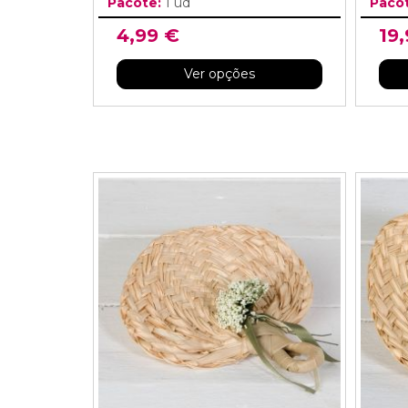
Pacote:
1 ud
Paco
4,99 €
19
Ver opções