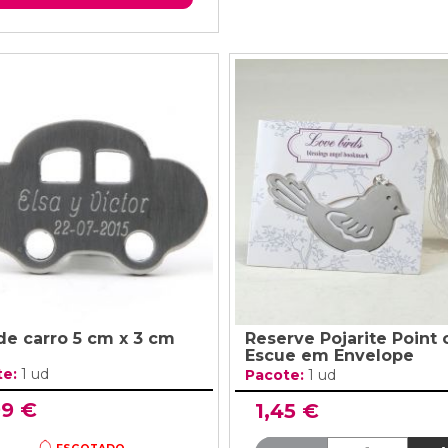
de carro 5 cm x 3 cm
Reserve Pojarite Point
Escue em Envelope
te:
1 ud
Pacote:
1 ud
99 €
1,45 €