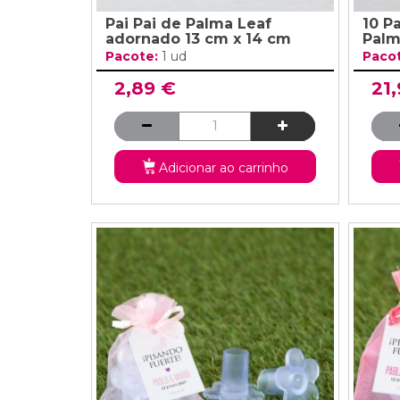
Pai Pai de Palma Leaf
10 P
adornado 13 cm x 14 cm
Palm
Pacote:
1 ud
Paco
2,89 €
21
Adicionar ao carrinho