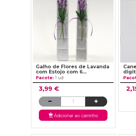
Grinaldas Cas
Ver Mais
Ver Mais
Decoração Aniv
Ver Mais
Ver Mais
Galho de Flores de Lavanda
Cane
com Estojo com 6...
digit
Pacote:
1 ud
Paco
3,99 €
2,1
Adicionar ao carrinho