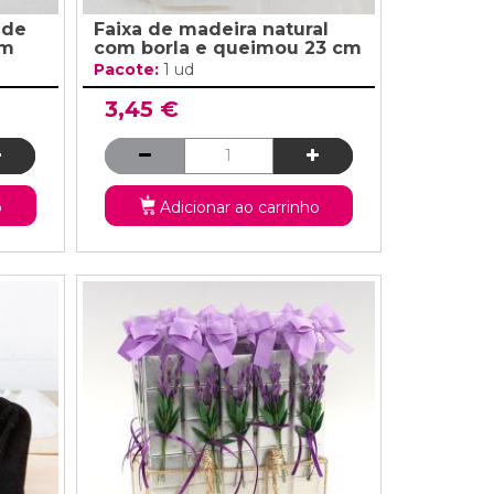
 de
Faixa de madeira natural
cm
com borla e queimou 23 cm
Pacote:
1 ud
3,45 €
o
Adicionar ao carrinho