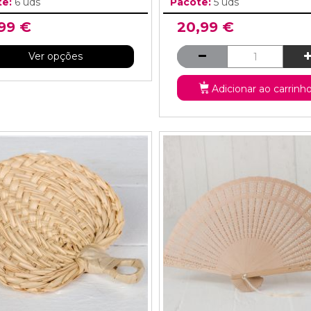
te:
6 uds
Pacote:
5 uds
,99 €
20,99 €
Ver opções
Adicionar ao carrinh