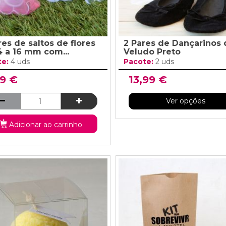
res de saltos de flores
2 Pares de Dançarinos 
4 a 16 mm com...
Veludo Preto
te:
4 uds
Pacote:
2 uds
99 €
13,99 €
Ver opções
Adicionar ao carrinho