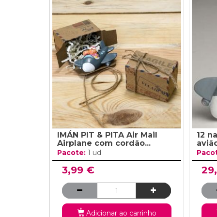
IMÁN PIT & PITA Air Mail
12 n
Airplane com cordão...
aviã
Pacote:
1 ud
Paco
3,99 €
29
Adicionar ao carrinho