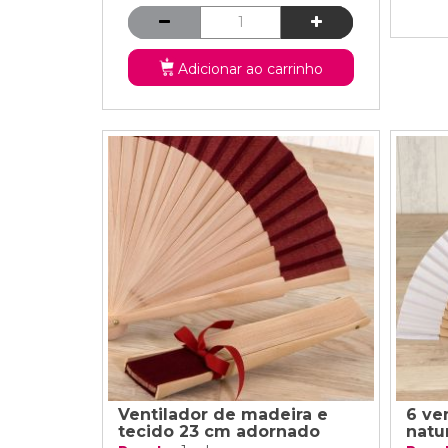
Adicionar ao carrinho
Ventilador de madeira e
6 ve
tecido 23 cm adornado
natu