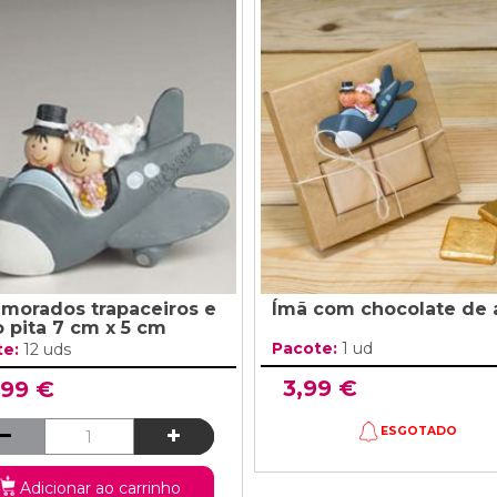
amorados trapaceiros e
Ímã com chocolate de 
o pita 7 cm x 5 cm
Pacote:
1 ud
te:
12 uds
3,99 €
,99 €
ESGOTADO
Adicionar ao carrinho