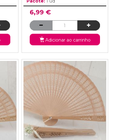
Pacote:
1 ud
6,99 €
o
Adicionar ao carrinho