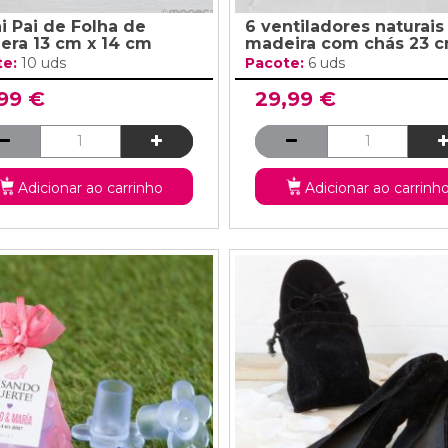
ai Pai de Folha de
6 ventiladores naturais
era 13 cm x 14 cm
madeira com chás 23 
te:
10 uds
Pacote:
6 uds
,99 €
29,99 €
Adicionar ao carrinho
Adicionar ao carrinh