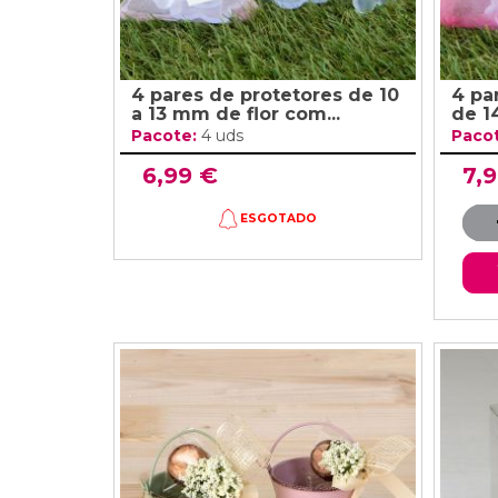
4 pares de protetores de 10
4 pa
a 13 mm de flor com...
de 1
Pacote:
4 uds
Paco
6,99 €
7,
ESGOTADO