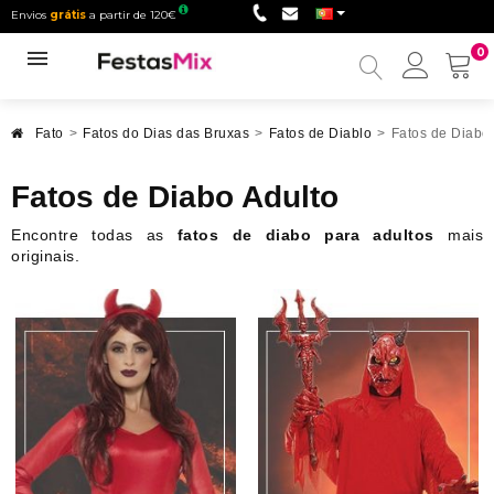
Envios
grátis
a partir de 120€
0
Minha
conta
Fato
>
Fatos do Dias das Bruxas
>
Fatos de Diablo
>
Fatos de Diabo 
Fatos de Diabo Adulto
Encontre todas as
fatos de diabo para adultos
mais
originais.