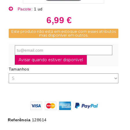
Pacote:
1 ud
6,99 €
Este produto não está em estoque com esses atributos
mas disponível em outros.
Avisar quando estiver disponível
Tamanhos
Referência
128614