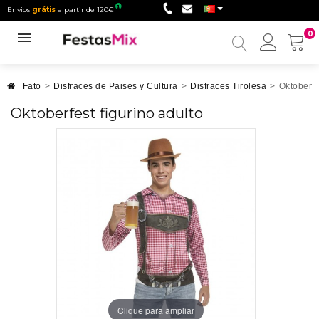
Envios
grátis
a partir de 120€
0
Minha
conta
Fato
>
Disfraces de Paises y Cultura
>
Disfraces Tirolesa
>
Oktoberfe
Oktoberfest figurino adulto
Clique para ampliar