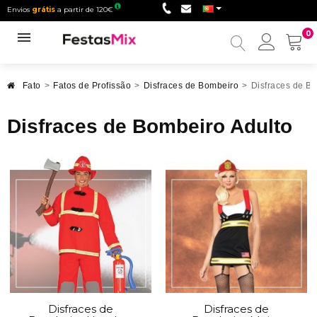
Envios
grátis
a partir de 120€
0
Minha
conta
Fato
>
Fatos de Profissão
>
Disfraces de Bombeiro
>
Disfraces de B
Disfraces de Bombeiro Adulto
Disfraces de
Disfraces de