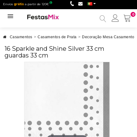
Envios
grátis
a partir de 120€
0
Minha
conta
Casamentos
>
Casamentos de Prata
>
Decoração Mesa Casamentos 
16 Sparkle and Shine Silver 33 cm
guardas 33 cm