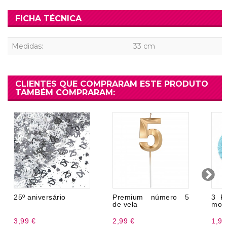
FICHA TÉCNICA
Medidas:
33 cm
CLIENTES QUE COMPRARAM ESTE PRODUTO
TAMBÉM COMPRARAM:
25º aniversário
Premium número 5
3 R
de vela
mod
3,99 €
2,99 €
1,96